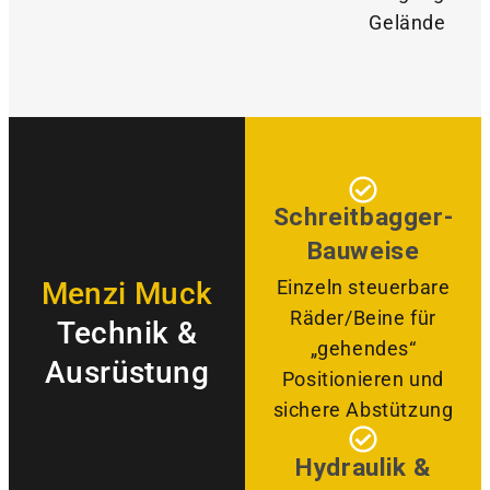
Gelände
Schreitbagger-
Bauweise
Menzi Muck
Einzeln steuerbare
Räder/Beine für
Technik &
„gehendes“
Ausrüstung
Positionieren und
sichere Abstützung
Hydraulik &