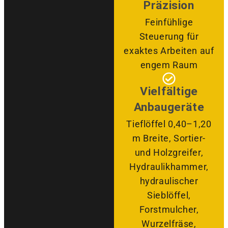
Präzision
Feinfühlige
Steuerung für
exaktes Arbeiten auf
engem Raum
Vielfältige
Anbaugeräte
Tieflöffel 0,40–1,20
m Breite, Sortier-
und Holzgreifer,
Hydraulikhammer,
hydraulischer
Sieblöffel,
Forstmulcher,
Wurzelfräse,