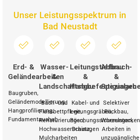
Unser Leistungsspektrum in
Bad Neustadt
Erd- &
Wasser-
Leitungstiefbau
Abbruch-
Geländearbeiten
&
&
&
Landschaftsbau
Hangbefestigungen
Spezialarbe
Baugruben,
Geländemodellierung,
Bach- und
Kabel- und
Selektiver
Hangprofilierung,
Flussbettpflege,
Leitungsgräben,
Rückbau,
Fundamentaushub
Renaturierungen,
Böschungssicherungen,
Wurzelstocken
Hochwasserschutz,
Drainagen
Arbeiten in
Mulcharbeiten
unzugänglich