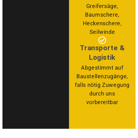
Greifersäge,
Baumschere,
Heckenschere,
Seilwinde
Transporte &
Logistik
Abgestimmt auf
Baustellenzugänge,
falls nötig Zuwegung
durch uns
vorbereitbar