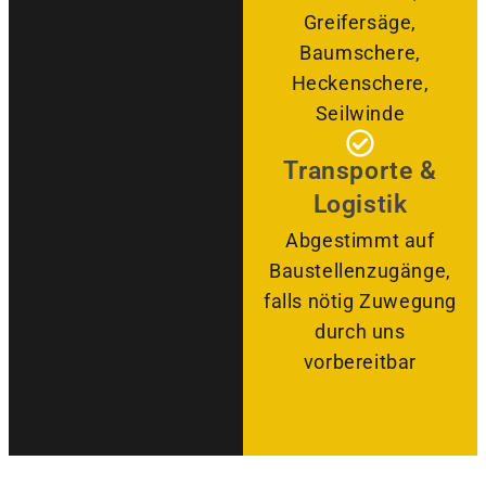
Greifersäge,
Baumschere,
Heckenschere,
Seilwinde
Transporte &
Logistik
Abgestimmt auf
Baustellenzugänge,
falls nötig Zuwegung
durch uns
vorbereitbar