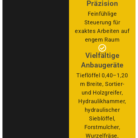
Präzision
Feinfühlige
Steuerung für
exaktes Arbeiten auf
engem Raum
Vielfältige
Anbaugeräte
Tieflöffel 0,40–1,20
m Breite, Sortier-
und Holzgreifer,
Hydraulikhammer,
hydraulischer
Sieblöffel,
Forstmulcher,
Wurzelfräse,