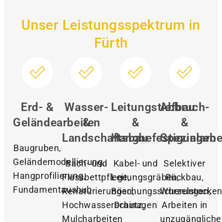
Unser Leistungsspektrum in
Fürth
Erd- &
Wasser-
Leitungstiefbau
Abbruch-
Geländearbeiten
&
&
&
Landschaftsbau
Hangbefestigungen
Spezialarbe
Baugruben,
Geländemodellierung,
Bach- und
Kabel- und
Selektiver
Hangprofilierung,
Flussbettpflege,
Leitungsgräben,
Rückbau,
Fundamentaushub
Renaturierungen,
Böschungssicherungen,
Wurzelstocken
Hochwasserschutz,
Drainagen
Arbeiten in
Mulcharbeiten
unzugänglich