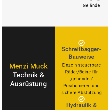
Gelände
Schreitbagger-
Bauweise
Menzi Muck
Einzeln steuerbare
Räder/Beine für
Technik &
„gehendes“
Ausrüstung
Positionieren und
sichere Abstützung
Hydraulik &