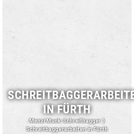
SCHREITBAGGERARBEIT
IN FÜRTH
Menzi Muck-Schreitbagger
⟩
Schreitbaggerarbeiten in Fürth