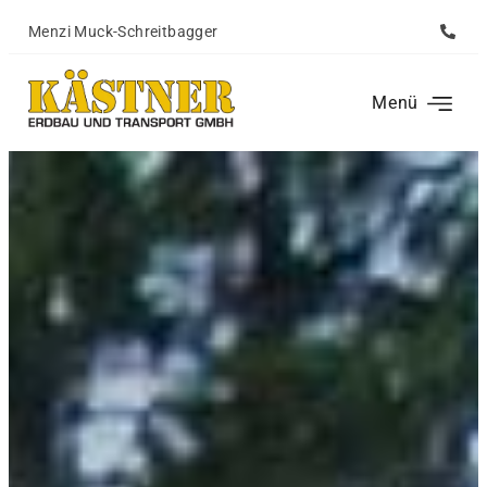
Menzi Muck-Schreitbagger
Forst- & Landsch