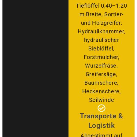
Tieflöffel 0,40–1,20
m Breite, Sortier-
und Holzgreifer,
Hydraulikhammer,
hydraulischer
Sieblöffel,
Forstmulcher,
Wurzelfräse,
Greifersäge,
Baumschere,
Heckenschere,
Seilwinde
Transporte &
Logistik
Abgestimmt auf