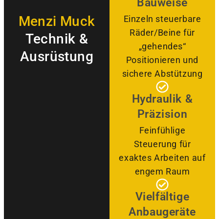
Bauweise
Menzi Muck
Einzeln steuerbare
Räder/Beine für
Technik &
„gehendes“
Ausrüstung
Positionieren und
sichere Abstützung
Hydraulik &
Präzision
Feinfühlige
Steuerung für
exaktes Arbeiten auf
engem Raum
Vielfältige
Anbaugeräte