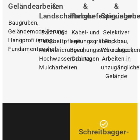
Geländearbeiten
&
&
&
Landschaftsbau
Hangbefestigungen
Spezialarbe
Baugruben,
Geländemodellierung,
Bach- und
Kabel- und
Selektiver
Hangprofilierung,
Flussbettpflege,
Leitungsgräben,
Rückbau,
Fundamentaushub
Renaturierungen,
Böschungssicherungen,
Wurzelstocken
Hochwasserschutz,
Drainagen
Arbeiten in
Mulcharbeiten
unzugänglich
Gelände
Schreitbagger-