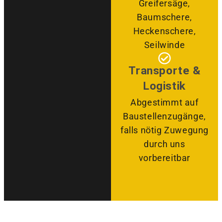
Greifersäge,
Baumschere,
Heckenschere,
Seilwinde
Transporte &
Logistik
Abgestimmt auf
Baustellenzugänge,
falls nötig Zuwegung
durch uns
vorbereitbar