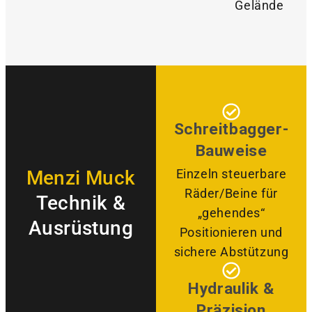
Gelände
Schreitbagger-
Bauweise
Menzi Muck
Einzeln steuerbare
Räder/Beine für
Technik &
„gehendes“
Ausrüstung
Positionieren und
sichere Abstützung
Hydraulik &
Präzision