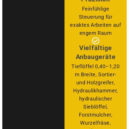
Feinfühlige
Steuerung für
exaktes Arbeiten auf
engem Raum
Vielfältige
Anbaugeräte
Tieflöffel 0,40–1,20
m Breite, Sortier-
und Holzgreifer,
Hydraulikhammer,
hydraulischer
Sieblöffel,
Forstmulcher,
Wurzelfräse,