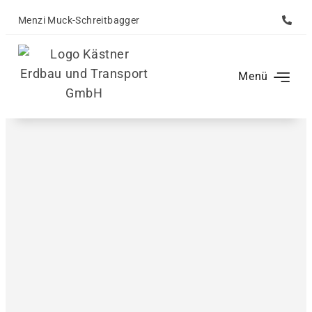
Menzi Muck-Schreitbagger
Forst- & Landsch