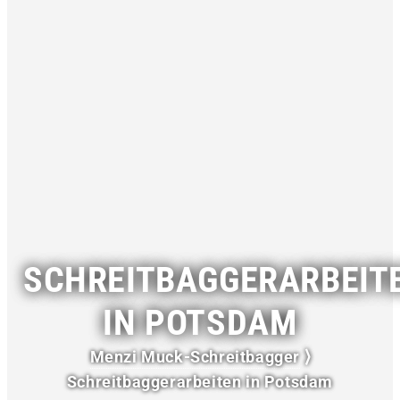
SCHREITBAGGERARBEIT
IN POTSDAM
Menzi Muck-Schreitbagger
⟩
Schreitbaggerarbeiten in Potsdam