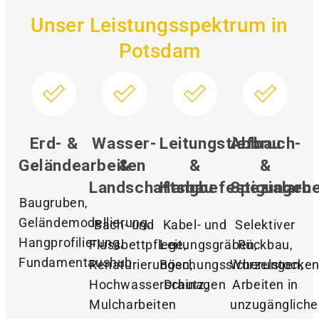
Unser Leistungsspektrum in
Potsdam
Erd- &
Wasser-
Leitungstiefbau
Abbruch-
Geländearbeiten
&
&
&
Landschaftsbau
Hangbefestigungen
Spezialarbe
Baugruben,
Geländemodellierung,
Bach- und
Kabel- und
Selektiver
Hangprofilierung,
Flussbettpflege,
Leitungsgräben,
Rückbau,
Fundamentaushub
Renaturierungen,
Böschungssicherungen,
Wurzelstocken
Hochwasserschutz,
Drainagen
Arbeiten in
Mulcharbeiten
unzugänglich