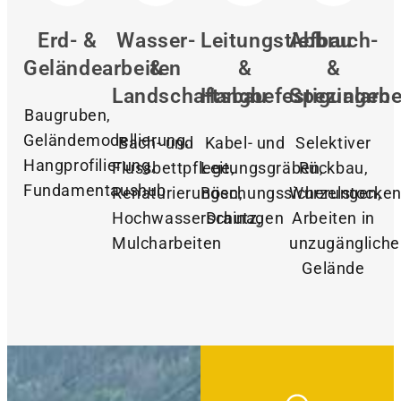
Erd- &
Wasser-
Leitungstiefbau
Abbruch-
Geländearbeiten
&
&
&
Landschaftsbau
Hangbefestigungen
Spezialarbe
Baugruben,
Geländemodellierung,
Bach- und
Kabel- und
Selektiver
Hangprofilierung,
Flussbettpflege,
Leitungsgräben,
Rückbau,
Fundamentaushub
Renaturierungen,
Böschungssicherungen,
Wurzelstocken
Hochwasserschutz,
Drainagen
Arbeiten in
Mulcharbeiten
unzugänglich
Gelände