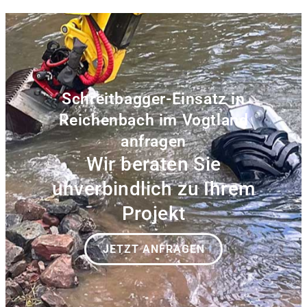
Schreitbagger-Einsatz in
Reichenbach im Vogtland
anfragen
Wir beraten Sie
unverbindlich zu Ihrem
Projekt
JETZT ANFRAGEN