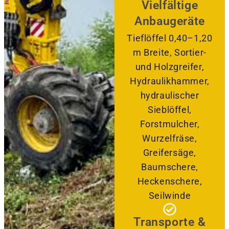
Vielfältige
Anbaugeräte
Tieflöffel 0,40–1,20
m Breite, Sortier-
und Holzgreifer,
Hydraulikhammer,
hydraulischer
Sieblöffel,
Forstmulcher,
Wurzelfräse,
Greifersäge,
Baumschere,
Heckenschere,
Seilwinde
Transporte &